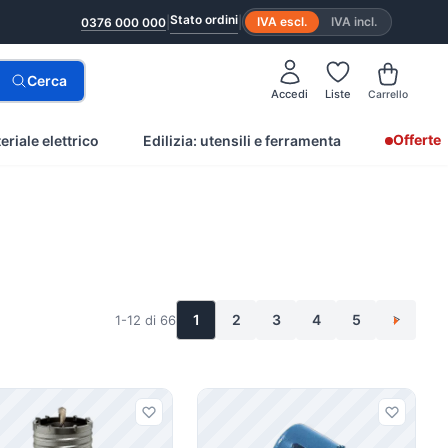
Stato ordini
|
|
IVA escl.
IVA incl.
0376 000 000
Cerca
Accedi
Liste
Carrello
Offerte
eriale elettrico
Edilizia: utensili e ferramenta
1
2
3
4
5
1-12 di 66
>