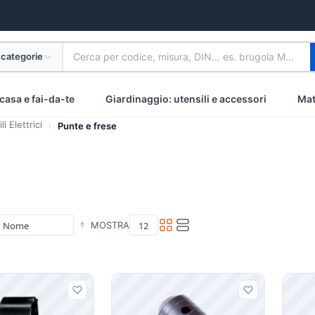
 categorie
Cerca per codice, misura, DIN... es. brugola M8 inox
casa e fai-da-te
Giardinaggio: utensili e accessori
Mat
i Elettrici
Punte e frese
MOSTRA
i