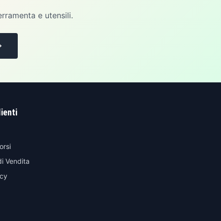
erramenta e utensili.
lienti
orsi
di Vendita
icy