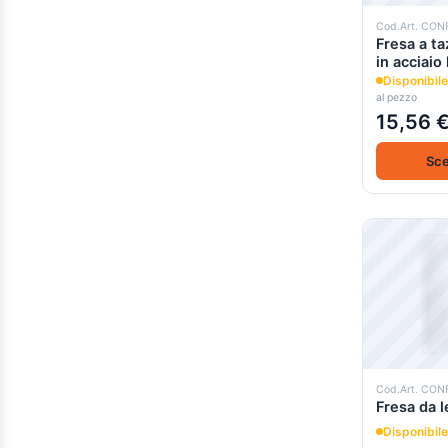
Cod.Art. CO
Fresa a ta
in acciaio
Disponibile
al pezzo
15,56 
Sce
Cod.Art. CO
Fresa da 
Disponibile