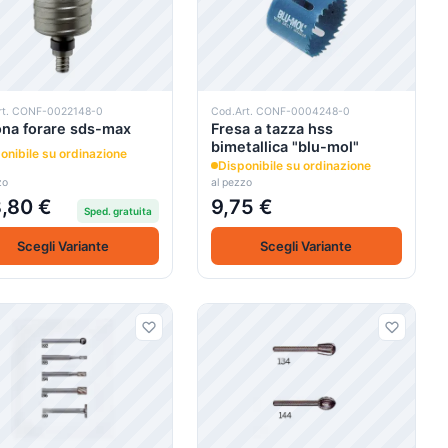
rt. CONF-0022148-0
Cod.Art. CONF-0004248-0
na forare sds-max
Fresa a tazza hss
bimetallica "blu-mol"
onibile su ordinazione
Disponibile su ordinazione
zo
al pezzo
,80 €
9,75 €
Sped. gratuita
Scegli Variante
Scegli Variante