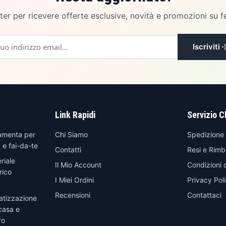
etter per ricevere offerte esclusive, novità e promozioni su f
Iscriviti
Link Rapidi
Servizio C
amenta per
Chi Siamo
Spedizione
 e fai-da-te
Contatti
Resi e Rimb
riale
Il Mio Account
Condizioni 
rico
I Miei Ordini
Privacy Pol
Recensioni
Contattaci
atizzazione
casa e
ro