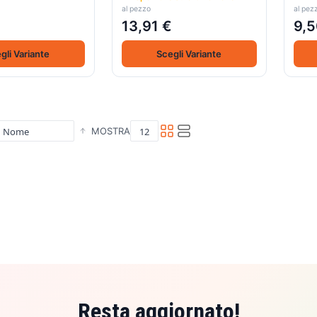
al pezzo
al pez
13,91 €
9,5
gli Variante
Scegli Variante
MOSTRA
Resta aggiornato!