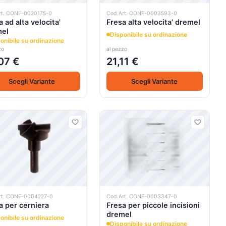
rt. CONF-0020175-0
Cod.Art. CONF-0003593-0
a ad alta velocita'
Fresa alta velocita’ dremel
mel
Disponibile su ordinazione
onibile su ordinazione
zo
al pezzo
07 €
21,11 €
Scegli Variante
Scegli Variante
rt. CONF-0004227-0
Cod.Art. CONF-0003347-0
a per cerniera
Fresa per piccole incisioni
dremel
onibile su ordinazione
Disponibile su ordinazione