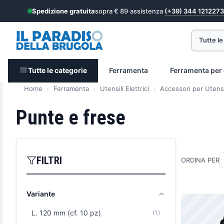
Spedizione gratuita
sopra € 89
·
assistenza
(+39) 344 1212273
Tutte le
Tutte le categorie
Ferramenta
Ferramenta per 
Home
Ferramenta
Utensili Elettrici
Accessori per Utensil
Punte e frese
FILTRI
ORDINA PER
Variante
Prodott
L. 120 mm (cf. 10 pz)
(1)