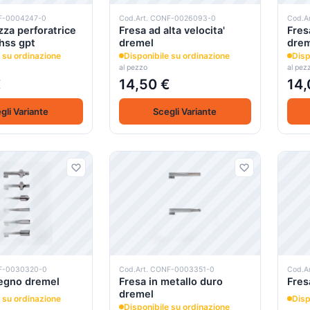
NF-0004247-0
Cod.Art. CONF-0026093-0
Cod.A
zza perforatrice
Fresa ad alta velocita'
Fres
 hss gpt
dremel
dre
 su ordinazione
Disponibile su ordinazione
Disp
al pezzo
al pez
€
14,50 €
14,
gli Variante
Scegli Variante
NF-0030320-0
Cod.Art. CONF-0003351-0
Cod.A
legno dremel
Fresa in metallo duro
Fres
dremel
 su ordinazione
Disp
Disponibile su ordinazione