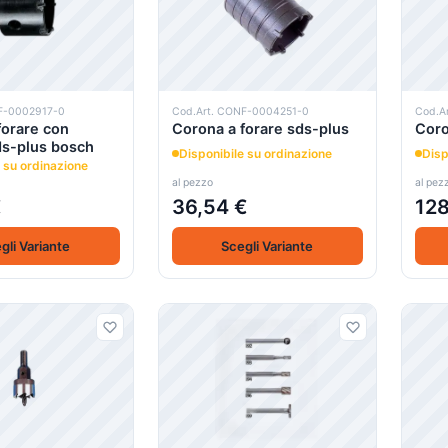
F-0002917-0
Cod.Art. CONF-0004251-0
Cod.A
forare con
Corona a forare sds-plus
Coro
ds-plus bosch
Disponibile su ordinazione
Disp
 su ordinazione
al pezzo
al pez
€
36,54 €
128
gli Variante
Scegli Variante