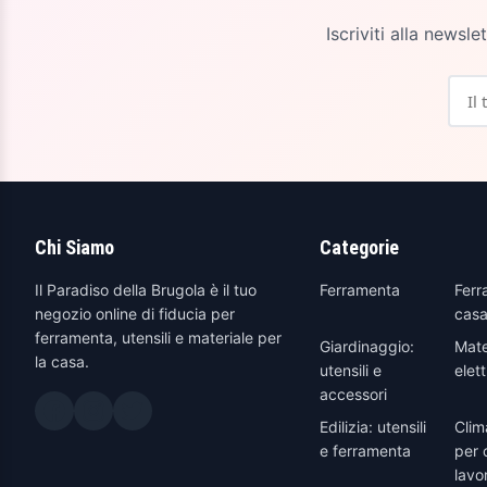
Iscriviti alla newsl
Chi Siamo
Categorie
Il Paradiso della Brugola è il tuo
Ferramenta
Ferr
negozio online di fiducia per
casa
ferramenta, utensili e materiale per
Giardinaggio:
Mate
la casa.
utensili e
elett
accessori
Edilizia: utensili
Clim
e ferramenta
per 
lavo