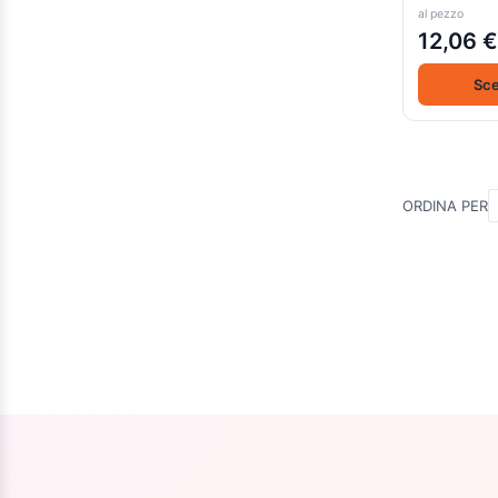
al pezzo
12,06 €
Sce
ORDINA PER