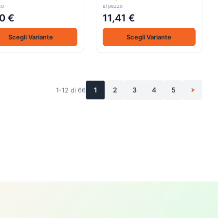
zo
al pezzo
0 €
11,41 €
Scegli Variante
Scegli Variante
1
2
3
4
5
1-12 di 66
>