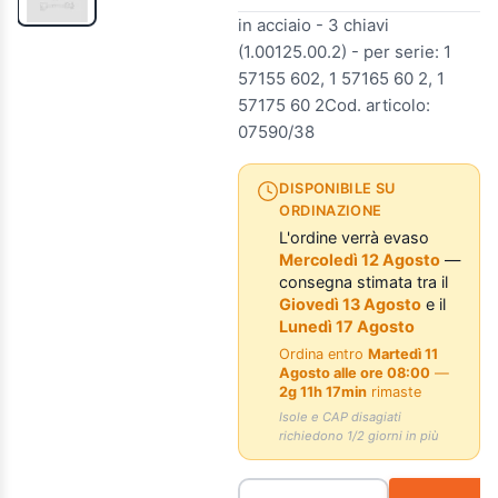
in acciaio - 3 chiavi
(1.00125.00.2) - per serie: 1
57155 602, 1 57165 60 2, 1
57175 60 2Cod. articolo:
07590/38
DISPONIBILE SU
ORDINAZIONE
L'ordine verrà evaso
Mercoledì 12 Agosto
—
consegna stimata tra il
Giovedì 13 Agosto
e il
Lunedì 17 Agosto
Ordina entro
Martedì 11
Agosto alle ore 08:00
—
2g 11h 17min
rimaste
Isole e CAP disagiati
richiedono 1/2 giorni in più