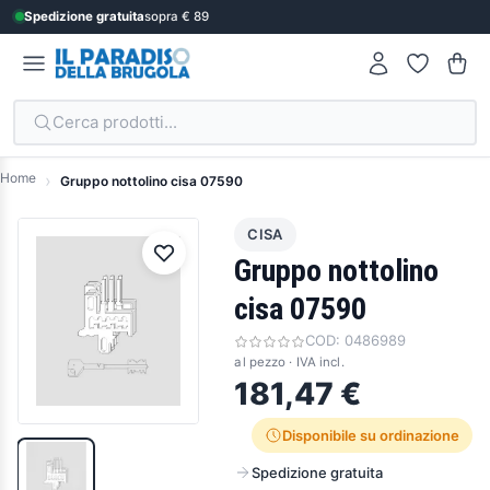
Spedizione gratuita
sopra € 89
Cerca prodotti...
Home
Gruppo nottolino cisa 07590
CISA
Gruppo nottolino
cisa 07590
COD:
0486989
al pezzo · IVA incl.
181,47 €
Disponibile su ordinazione
Spedizione gratuita