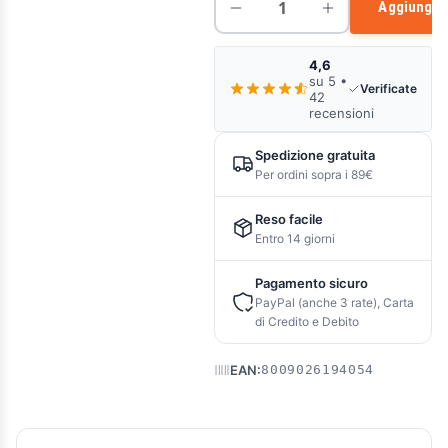
Aggiungi a
4,6
su 5 •
Verificate
42
recensioni
Spedizione gratuita
Per ordini sopra i 89€
Reso facile
Entro 14 giorni
Pagamento sicuro
PayPal (anche 3 rate), Carta
di Credito e Debito
EAN:
8009026194054
Descrizione e caratteristiche