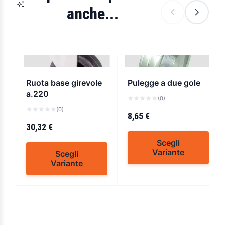
anche...
Ruota base girevole
Pulegge a due gole
a.220
(0)
(0)
8,65 €
30,32 €
Scegli
Variante
Scegli
Variante