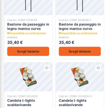
Cod.Art. CONF-0018108
Cod.Art. CONF-0018108-0
Bastone da passeggio in
Bastone da passeggio in
legno manico curvo
legno manico curvo
Disponibile su ordinazione
Disponibile su ordinazione
al pezzo
al pezzo
35,40 €
35,40 €
Scegli Variante
Scegli Variante
Cod.Art. CONF-0014920
Cod.Art. CONF-0014920-0
Candela t-lights
Candela t-lights
scaldavivande
scaldavivande