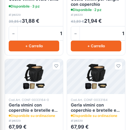
con coperchio
Disponibile · 3 pz
Disponibile · 2 pz
al pezzo
al pezzo
31,88 €
21,94 €
39,85 €
43,89 €
−
−
+
+ Carrello
+ Carrello
Cod.Art. CONF-0033164-0
Cod.Art. CONF-0033164
Gerla vimini con
Gerla vimini con
coperchio e bretelle e
coperchio e bretelle e
zaino
zaino
Disponibile su ordinazione
Disponibile su ordinazione
al pezzo
al pezzo
67,99 €
67,99 €