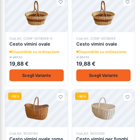
Cod.Art. CONF-0018069-0
Cod.Art. CONF-0018069
Cesto vimini ovale
Cesto vimini ovale
Disponibile su ordinazione
Disponibile su ordinazione
al pezzo
al pezzo
19,88 €
19,88 €
Scegli Variante
Scegli Variante
-20%
-50%
Cod.Art. 9030192
Cod.Art. 9031050
Cesto vimini ovale roma
Cesto vimini per funghi