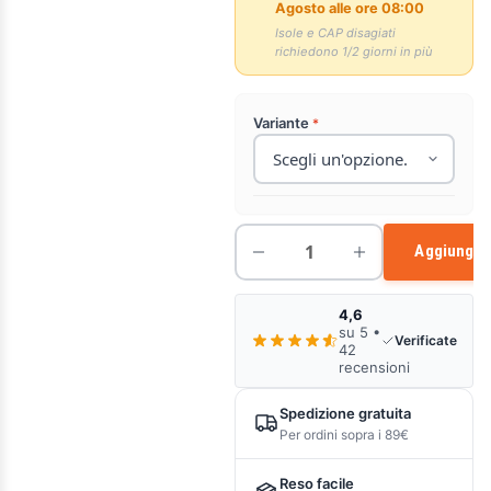
Agosto alle ore 08:00
Isole e CAP disagiati
richiedono 1/2 giorni in più
Variante
Aggiungi a
4,6
su 5 •
Verificate
42
recensioni
Spedizione gratuita
Per ordini sopra i 89€
Reso facile