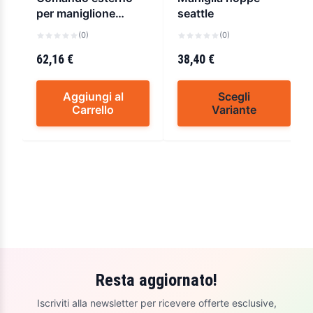
per maniglione
seattle
antipanico cisa
(0)
(0)
07078
62,16 €
38,40 €
Aggiungi al
Scegli
Carrello
Variante
Resta aggiornato!
Iscriviti alla newsletter per ricevere offerte esclusive,