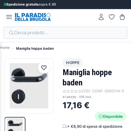
Spedizione gratuita
sopra € 89
Cerca prodotti...
Home
Maniglia hoppe baden
HOPPE
Maniglia hoppe
baden
COD:
CONF-0000114-0
al pezzo · IVA incl.
17,16 €
Disponibile
+ €8,90 di spese di spedizione