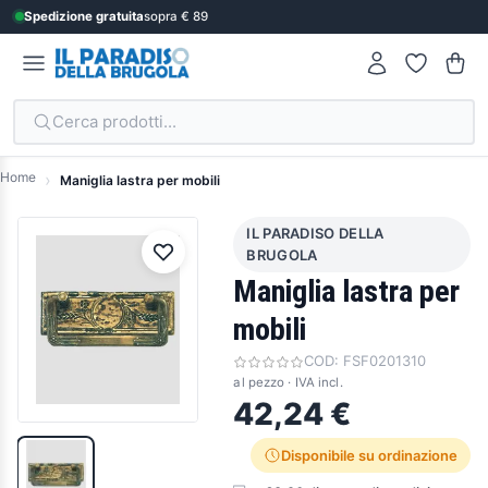
Spedizione gratuita
sopra € 89
Cerca prodotti...
Home
Maniglia lastra per mobili
IL PARADISO DELLA
BRUGOLA
Maniglia lastra per
mobili
COD:
FSF0201310
al pezzo · IVA incl.
42,24 €
Disponibile su ordinazione