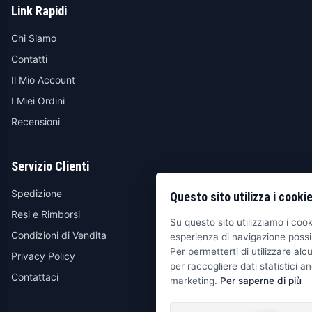
Link Rapidi
Chi Siamo
Contatti
Il Mio Account
I Miei Ordini
Recensioni
Servizio Clienti
Spedizione
Questo sito utilizza i cooki
Resi e Rimborsi
Su questo sito utilizziamo i cooki
Condizioni di Vendita
esperienza di navigazione possib
Per permetterti di utilizzare alcu
Privacy Policy
per raccogliere dati statistici an
Contattaci
marketing.
Per saperne di più