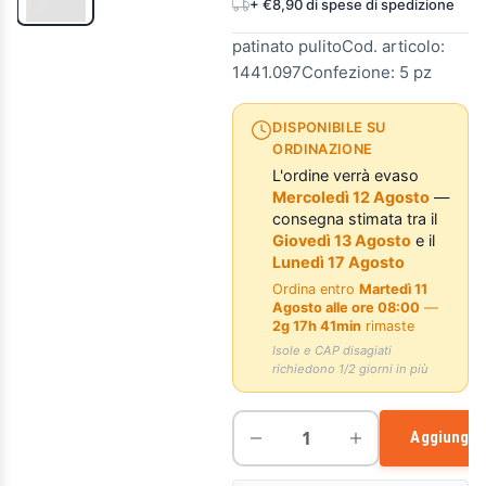
+ €8,90 di spese di spedizione
patinato pulitoCod. articolo:
1441.097Confezione: 5 pz
DISPONIBILE SU
ORDINAZIONE
L'ordine verrà evaso
Mercoledì 12 Agosto
—
consegna stimata tra il
Giovedì 13 Agosto
e il
Lunedì 17 Agosto
Ordina entro
Martedì 11
Agosto alle ore 08:00
—
2g 17h 41min
rimaste
Isole e CAP disagiati
richiedono 1/2 giorni in più
Aggiungi a