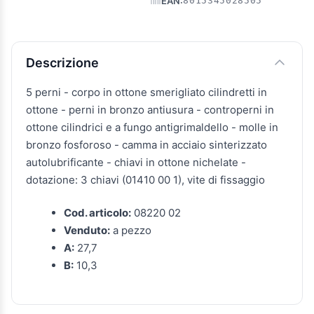
EAN:
8015345028505
Descrizione e caratteristiche
Descrizione
5 perni - corpo in ottone smerigliato cilindretti in
ottone - perni in bronzo antiusura - controperni in
ottone cilindrici e a fungo antigrimaldello - molle in
bronzo fosforoso - camma in acciaio sinterizzato
autolubrificante - chiavi in ottone nichelate -
dotazione: 3 chiavi (01410 00 1), vite di fissaggio
Cod. articolo:
08220 02
Venduto:
a pezzo
A:
27,7
B:
10,3