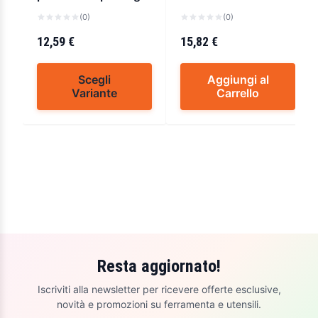
line cisa 08011
art.2262/n
(0)
(0)
12,59 €
15,82 €
Scegli
Aggiungi al
Variante
Carrello
Resta aggiornato!
Iscriviti alla newsletter per ricevere offerte esclusive,
novità e promozioni su ferramenta e utensili.