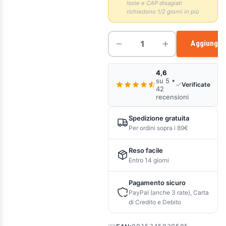
Isole e CAP disagiati
richiedono 1/2 giorni in più
Aggiungi a
4,6
su 5 •
Verificate
42
recensioni
Spedizione gratuita
Per ordini sopra i 89€
Reso facile
Entro 14 giorni
Pagamento sicuro
PayPal (anche 3 rate), Carta
di Credito e Debito