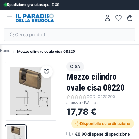
Spedizione gratuita
sopra € 89
Cerca prodotti...
Home
Mezzo cilindro ovale cisa 08220
CISA
Mezzo cilindro
ovale cisa 08220
COD:
0425200
al pezzo · IVA incl.
17,78 €
Disponibile su ordinazione
+ €8,90 di spese di spedizione