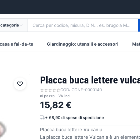
 categorie
Cerca per codice, misura, DIN... es. brugola M8 inox
casa e fai-da-te
Giardinaggio: utensili e accessori
Mat
Placca buca lettere vulc
COD:
CONF-0000140
al pezzo · IVA incl.
15,82 €
+ €8,90 di spese di spedizione
Placca buca lettere Vulcania
La placca buca lettere Vulcania è un elemento