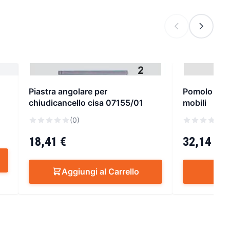
Piastra angolare per
Pomolo lami
chiudicancello cisa 07155/01
mobili
(0)
(
18,41 €
32,14 €
Aggiungi al Carrello
S