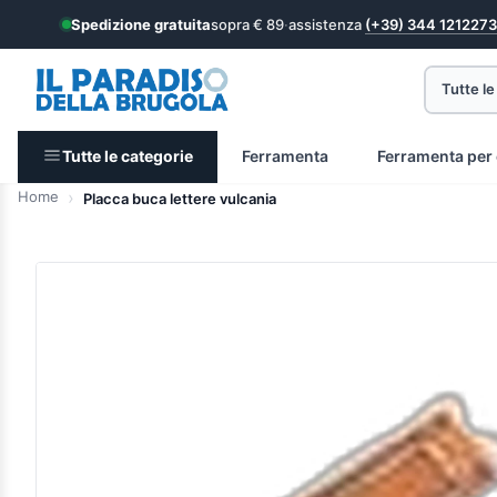
Spedizione gratuita
sopra € 89
·
assistenza
(+39) 344 1212273
Tutte le
Tutte le categorie
Ferramenta
Ferramenta per 
Home
Placca buca lettere vulcania