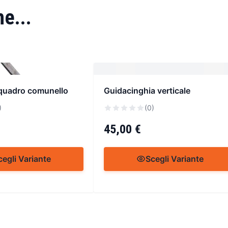
e...
quadro comunello
Guidacinghia verticale
)
(0)
45,00 €
cegli Variante
Scegli Variante