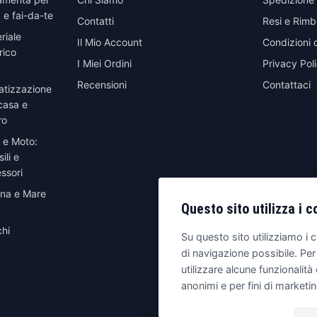
 e fai-da-te
Contatti
Resi e Rimb
riale
Il Mio Account
Condizioni 
rico
I Miei Ordini
Privacy Pol
Recensioni
Contattaci
atizzazione
casa e
ro
 e Moto:
ili e
ssori
ina e Mare
Questo sito utilizza i c
hi
Su questo sito utilizziamo i c
di navigazione possibile. Per
utilizzare alcune funzionalità 
anonimi e per fini di marketi