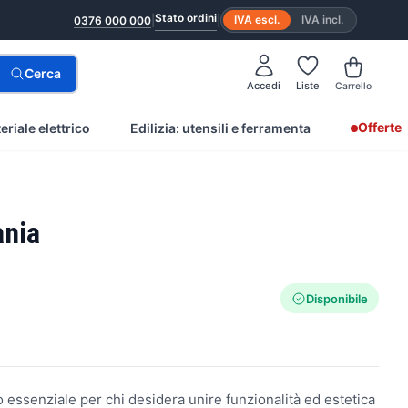
Stato ordini
|
|
IVA escl.
IVA incl.
0376 000 000
Cerca
Accedi
Liste
Carrello
Offerte
eriale elettrico
Edilizia: utensili e ferramenta
ania
Disponibile
 essenziale per chi desidera unire funzionalità ed estetica