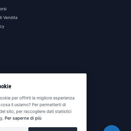
orsi
di Vendita
icy
ookie
ookie per offrirti la migliore esperienza
 cosa li usiamo? Per permetterti di
del sito, per raccogliere dati statistici
ng.
Per saperne di più