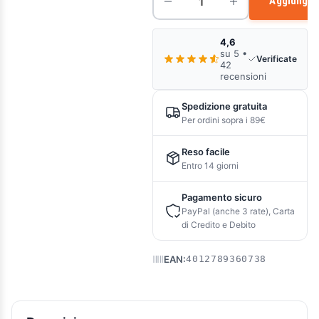
Aggiungi a
4,6
su 5 •
Verificate
42
recensioni
Spedizione gratuita
Per ordini sopra i 89€
Reso facile
Entro 14 giorni
Pagamento sicuro
PayPal (anche 3 rate), Carta
di Credito e Debito
EAN:
4012789360738
Descrizione e caratteristiche