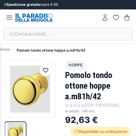
Spedizione gratuita
sopra € 89
Cerca prodotti...
Home
Pomolo tondo ottone hoppe a.m81h/42
HOPPE
Pomolo tondo
ottone hoppe
a.m81h/42
COD:
FSF0125282
al pezzo · IVA incl.
92,63 €
Disponibile su ordinazione