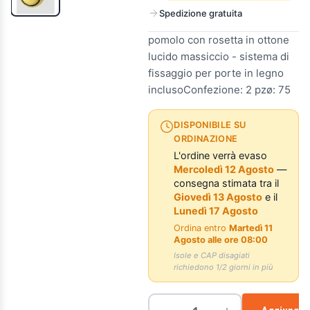
Spedizione gratuita
pomolo con rosetta in ottone
lucido massiccio - sistema di
fissaggio per porte in legno
inclusoConfezione: 2 pzø: 75
DISPONIBILE SU
ORDINAZIONE
L'ordine verrà evaso
Mercoledì 12 Agosto
—
consegna stimata tra il
Giovedì 13 Agosto
e il
Lunedì 17 Agosto
Ordina entro
Martedì 11
Agosto alle ore 08:00
Isole e CAP disagiati
richiedono 1/2 giorni in più