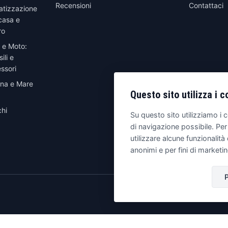
Recensioni
Contattaci
atizzazione
casa e
ro
 e Moto:
ili e
ssori
ina e Mare
Questo sito utilizza i c
hi
Su questo sito utilizziamo i c
di navigazione possibile. Per
utilizzare alcune funzionalità 
anonimi e per fini di marketi