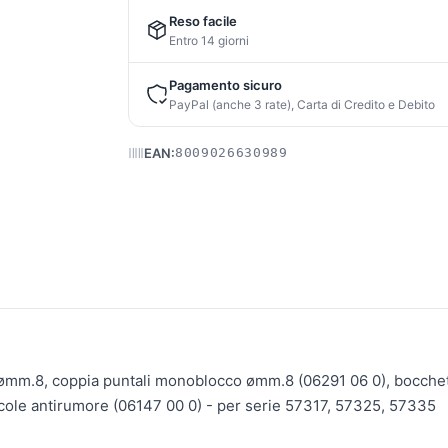
Reso facile
Entro 14 giorni
Pagamento sicuro
PayPal (anche 3 rate), Carta di Credito e Debito
EAN:
8009026630989
 ømm.8, coppia puntali monoblocco ømm.8 (06291 06 0), bocchett
ccole antirumore (06147 00 0) - per serie 57317, 57325, 57335