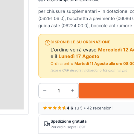
per chiusure supplementari - in dotazione: 
(06291 06 0), bocchetta a pavimento (06086 01
guida aste (06224 00 0), boccole antirumore 
DISPONIBILE SU ORDINAZIONE
L'ordine verrà evaso
Mercoledì 12 A
e il
Lunedì 17 Agosto
Ordina entro
Martedì 11 Agosto alle ore 08:0
Isole e CAP disagiati richiedono 1/2 giorni in più
4,6
su 5 • 42 recensioni
Spedizione gratuita
Per ordini sopra i 89€