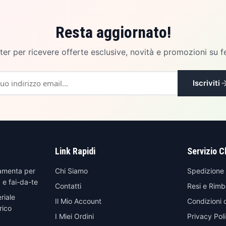
Resta aggiornato!
etter per ricevere offerte esclusive, novità e promozioni su f
Iscriviti
Link Rapidi
Servizio C
amenta per
Chi Siamo
Spedizione
 e fai-da-te
Contatti
Resi e Rimb
riale
Il Mio Account
Condizioni 
rico
I Miei Ordini
Privacy Pol