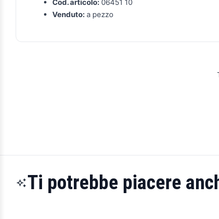
Cod. articolo:
06451 10
Venduto:
a pezzo
Ti potrebbe piacere anch