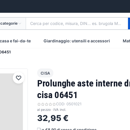
 categorie
Cerca per codice, misura, DIN... es. brugola M8 inox
casa e fai-da-te
Giardinaggio: utensili e accessori
Mat
 06451
CISA
Prolunghe aste interne dr
cisa 06451
COD:
0501021
al pezzo · IVA incl.
32,95 €
+ €8,90 di spese di spedizione