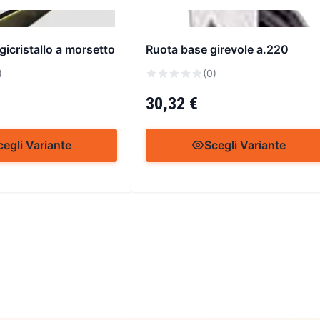
icristallo a morsetto
Ruota base girevole a.220
)
(0)
30,32 €
cegli Variante
Scegli Variante