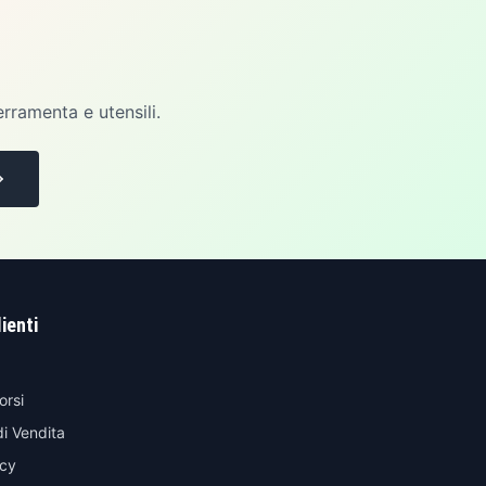
erramenta e utensili.
lienti
orsi
di Vendita
icy