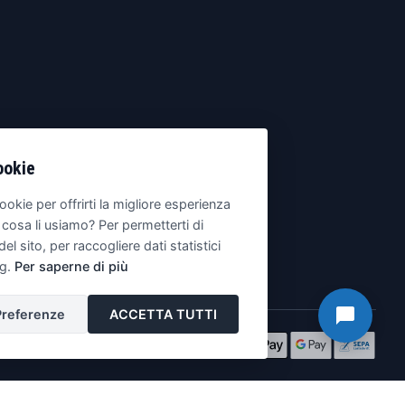
ookie
ookie per offrirti la migliore esperienza
 cosa li usiamo? Per permetterti di
del sito, per raccogliere dati statistici
ng.
Per saperne di più
Preferenze
ACCETTA TUTTI