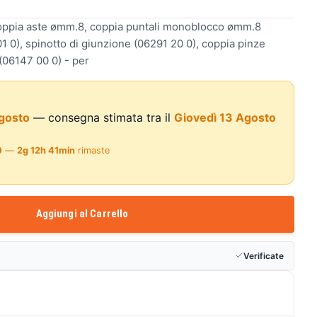
coppia aste ømm.8, coppia puntali monoblocco ømm.8
 0), spinotto di giunzione (06291 20 0), coppia pinze
(06147 00 0) - per
gosto
— consegna stimata tra il
Giovedì 13 Agosto
0
—
2g 12h 41min
rimaste
Aggiungi al Carrello
Verificate