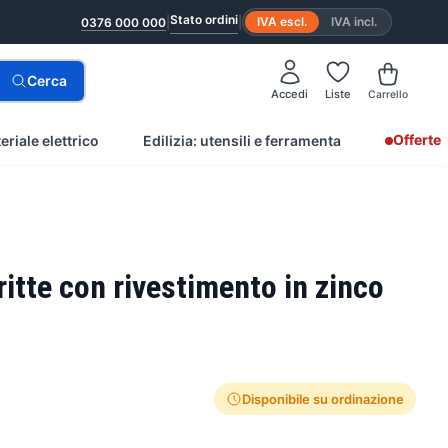
Stato ordini
|
|
IVA escl.
IVA incl.
0376 000 000
Cerca
Accedi
Liste
Carrello
Offerte
eriale elettrico
Edilizia: utensili e ferramenta
itte con rivestimento in zinco
Disponibile su ordinazione