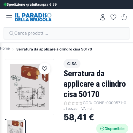
Spedizione gratuita
sopra € 89
Cerca prodotti...
Home
Serratura da applicare a cilindro cisa 50170
CISA
Serratura da
applicare a cilindro
cisa 50170
COD:
CONF-0000571-0
al pezzo · IVA incl.
58,41 €
Disponibile