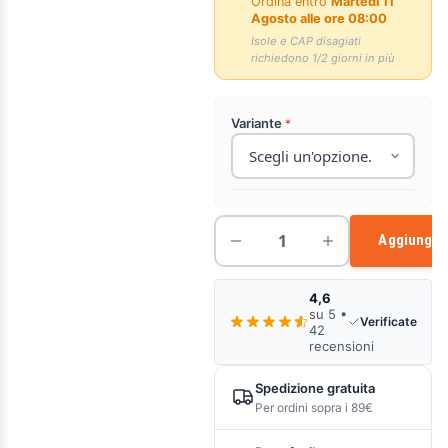
Ordina entro
Martedì 11
Agosto alle ore 08:00
Isole e CAP disagiati
richiedono 1/2 giorni in più
Variante
Aggiungi a
4,6
su 5 •
Verificate
42
recensioni
Spedizione gratuita
Per ordini sopra i 89€