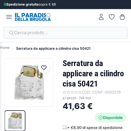
Spedizione gratuita
sopra € 89
Cerca prodotti...
Home
Serratura da applicare a cilindro cisa 50421
Serratura da
applicare a cilindro
cisa 50421
COD:
CONF-0000576
al pezzo · IVA incl.
41,63 €
Disponibile
+ €8,90 di spese di spedizione