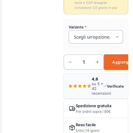
Isole e CAP disagiati
richiedono 1/2 giorni in più
Variante
Aggiungi a
4,6
su 5 •
Verificate
42
recensioni
Spedizione gratuita
Per ordini sopra i 89€
Reso facile
Entro 14 giorni