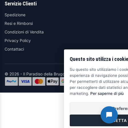
Servizio Clienti
Spedizione
Resi e Rimborsi
Condizioni di Vendita
Privacy Policy
Contattaci
Questo sito utilizza i cooki
Su questo sito utilizziamo i cooki
© 2026 - Il Paradiso della Brugola
esperienza di navigazione possib
Per permetterti di utilizzare alcu
per raccogliere dati statistici an
marketing.
Per saperne di più
Prefere
ACCETTA 