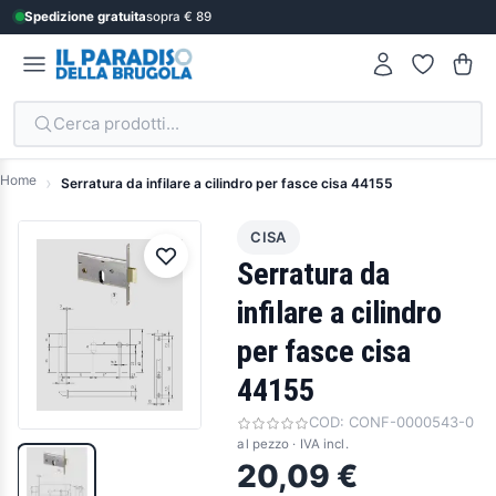
Spedizione gratuita
sopra € 89
Cerca prodotti...
Home
Serratura da infilare a cilindro per fasce cisa 44155
CISA
Serratura da
infilare a cilindro
per fasce cisa
44155
COD:
CONF-0000543-0
al pezzo · IVA incl.
20,09 €