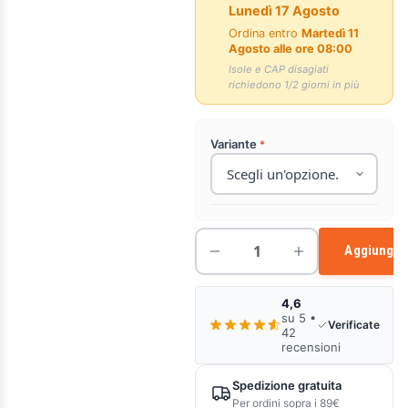
Lunedì 17 Agosto
Ordina entro
Martedì 11
Agosto alle ore 08:00
Isole e CAP disagiati
richiedono 1/2 giorni in più
Variante
Aggiungi a
4,6
su 5 •
Verificate
42
recensioni
Spedizione gratuita
Per ordini sopra i 89€