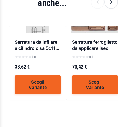
anche...
Serratura da infilare
Serratura ferroglietto
a cilindro cisa 5c110-
da applicare iseo
130
(0)
(0)
33,62 €
70,42 €
Scegli
Scegli
Variante
Variante