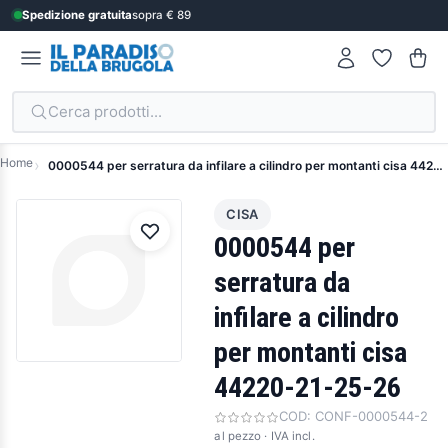
Spedizione gratuita
sopra € 89
Cerca prodotti...
Home
0000544 per serratura da infilare a cilindro per montanti cisa 44220-21-25-26
CISA
0000544 per
serratura da
infilare a cilindro
per montanti cisa
44220-21-25-26
COD:
CONF-0000544-2
al pezzo · IVA incl.