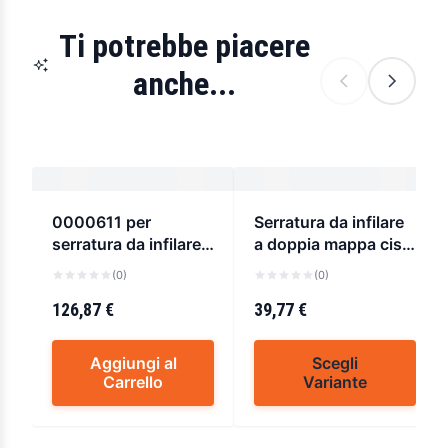
Ti potrebbe piacere
anche...
0000611 per
Serratura da infilare
serratura da infilare a
a doppia mappa cisa
doppia mappa per
57223
(0)
(0)
fasce cisa 57357-65
126,87 €
39,77 €
Aggiungi al
Scegli
Carrello
Variante