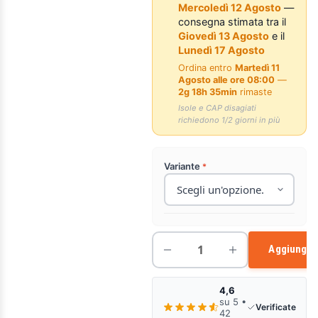
Mercoledì 12 Agosto
—
consegna stimata tra il
Giovedì 13 Agosto
e il
Lunedì 17 Agosto
Ordina entro
Martedì 11
Agosto alle ore 08:00
—
2g 18h 35min
rimaste
Isole e CAP disagiati
richiedono 1/2 giorni in più
Variante
Aggiungi a
4,6
su 5 •
Verificate
42