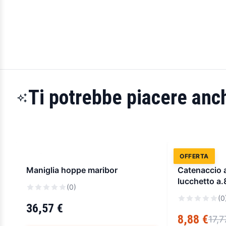
Ti potrebbe piacere anch
OFFERTA
Maniglia hoppe maribor
Catenaccio 
lucchetto a
(0)
(0
36,57 €
8,88 €
17,7