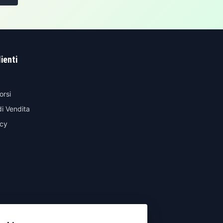
lienti
orsi
di Vendita
icy