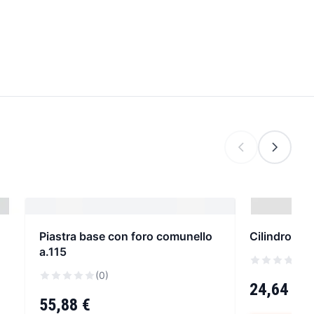
Piastra base con foro comunello
Cilindro sa
a.115
(
(0)
24,64 €
55,88 €