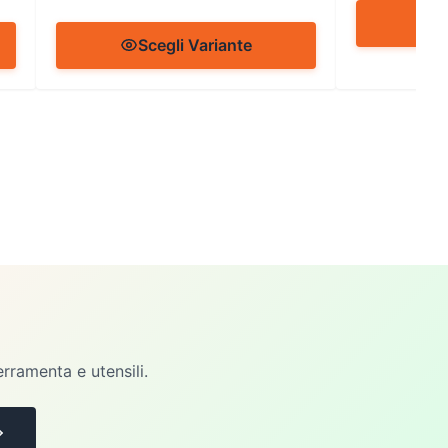
S
Scegli Variante
erramenta e utensili.