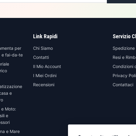
Link Rapidi
Servizio C
amenta per
Chi Siamo
Spedizione
 e fai-da-te
Contatti
Resi e Rimb
riale
Il Mio Account
Condizioni 
rico
I Miei Ordini
Privacy Pol
Recensioni
Contattaci
atizzazione
casa e
ro
 e Moto:
ili e
ssori
ina e Mare