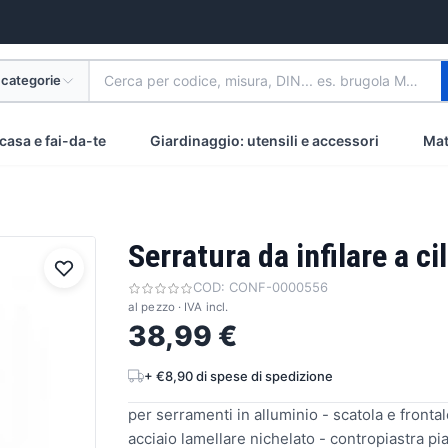
 categorie
Cerca per codice, misura, DIN... es. brugola M8 inox
casa e fai-da-te
Giardinaggio: utensili e accessori
Mat
Serratura da infilare a c
COD:
CONF-0000556
al pezzo · IVA incl.
38,99 €
+ €8,90 di spese di spedizione
per serramenti in alluminio - scatola e front
acciaio lamellare nichelato - contropiastra pi