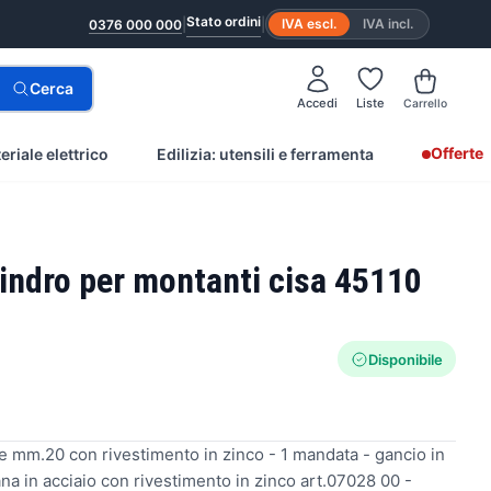
Stato ordini
|
|
IVA escl.
IVA incl.
0376 000 000
Cerca
Accedi
Liste
Carrello
Offerte
eriale elettrico
Edilizia: utensili e ferramenta
ilindro per montanti cisa 45110
Disponibile
ale mm.20 con rivestimento in zinco - 1 mandata - gancio in
ana in acciaio con rivestimento in zinco art.07028 00 -