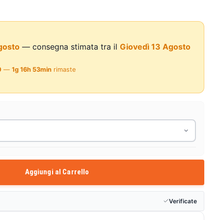
gosto
— consegna stimata tra il
Giovedì 13 Agosto
0
—
1g 16h 53min
rimaste
Aggiungi al Carrello
Verificate