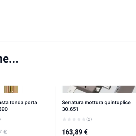
e...
asta tonda porta
Serratura mottura quintuplice
.890
30.651
)
(0)
163,89 €
7 €