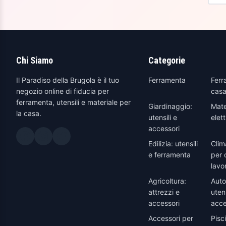
Chi Siamo
Categorie
Il Paradiso della Brugola è il tuo
Ferramenta
Ferr
negozio online di fiducia per
casa
ferramenta, utensili e materiale per
Giardinaggio:
Mate
la casa.
utensili e
elett
accessori
Edilizia: utensili
Clim
e ferramenta
per 
lavo
Agricoltura:
Auto
attrezzi e
utens
accessori
acce
Accessori per
Pisc