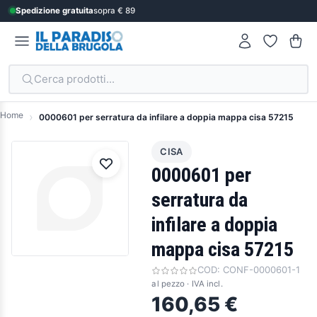
Spedizione gratuita
sopra € 89
Cerca prodotti...
Home
0000601 per serratura da infilare a doppia mappa cisa 57215
CISA
0000601 per
serratura da
infilare a doppia
mappa cisa 57215
COD:
CONF-0000601-1
al pezzo · IVA incl.
160,65 €