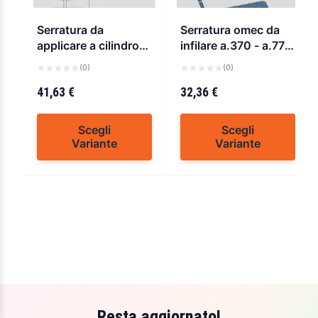
Serratura da
Serratura omec da
applicare a cilindro
infilare a.370 - a.770
cisa 50521
- a.870
(0)
(0)
41,63 €
32,36 €
Scegli
Scegli
Variante
Variante
Resta aggiornato!