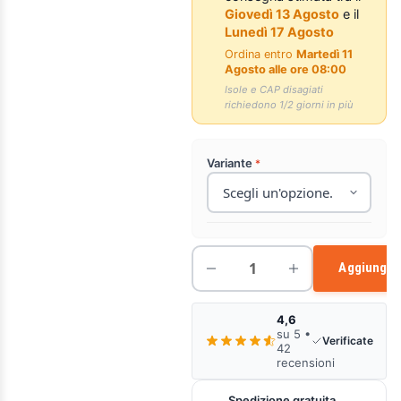
Giovedì 13 Agosto
e il
Lunedì 17 Agosto
Ordina entro
Martedì 11
Agosto alle ore 08:00
Isole e CAP disagiati
richiedono 1/2 giorni in più
Variante
Aggiungi a
4,6
su 5 •
Verificate
42
recensioni
Spedizione gratuita