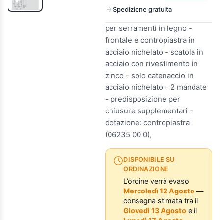
Spedizione gratuita
per serramenti in legno -
frontale e contropiastra in
acciaio nichelato - scatola in
acciaio con rivestimento in
zinco - solo catenaccio in
acciaio nichelato - 2 mandate
- predisposizione per
chiusure supplementari -
dotazione: contropiastra
(06235 00 0),
DISPONIBILE SU
ORDINAZIONE
L’ordine verrà evaso
Mercoledì 12 Agosto
—
consegna stimata tra il
Giovedì 13 Agosto
e il