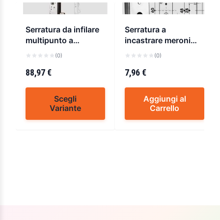
Serratura da infilare
Serratura a
multipunto a
incastrare meroni
catenaccio
a.m67 bis
(0)
(0)
basculante, a
cilindro cisa 46525-
88,97 €
7,96 €
25
Scegli
Aggiungi al
Variante
Carrello