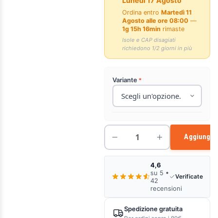
Lunedì 17 Agosto
Ordina entro
Martedì 11
Agosto alle ore 08:00
—
1g 15h 16min
rimaste
Isole e CAP disagiati
richiedono 1/2 giorni in più
Variante
Aggiungi a
4,6
su 5 •
Verificate
42
recensioni
Spedizione gratuita