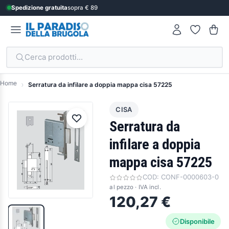
Spedizione gratuita
sopra € 89
Cerca prodotti...
Home
Serratura da infilare a doppia mappa cisa 57225
CISA
Serratura da
infilare a doppia
mappa cisa 57225
COD:
CONF-0000603-0
al pezzo · IVA incl.
120,27 €
Disponibile