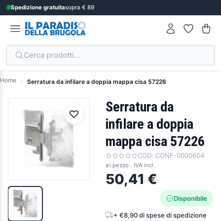
Spedizione gratuita
sopra € 89
Cerca prodotti...
Home
Serratura da infilare a doppia mappa cisa 57226
Serratura da
infilare a doppia
mappa cisa 57226
COD:
CONF-0000604
al pezzo · IVA incl.
50,41 €
Disponibile
+ €8,90 di spese di spedizione