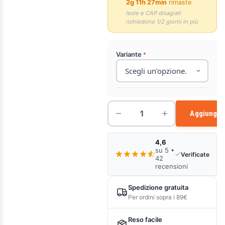
2g 11h 27min
rimaste
Isole e CAP disagiati
richiedono 1/2 giorni in più
Variante
Aggiungi a
4,6
su 5 •
Verificate
42
recensioni
Spedizione gratuita
Per ordini sopra i 89€
Reso facile