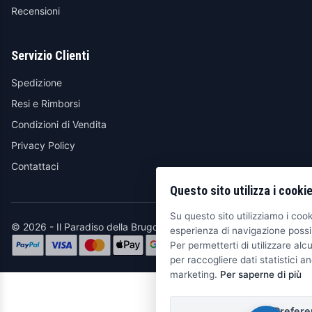
Recensioni
Servizio Clienti
Spedizione
Resi e Rimborsi
Condizioni di Vendita
Privacy Policy
Contattaci
Questo sito utilizza i cooki
Su questo sito utilizziamo i cooki
© 2026 - Il Paradiso della Brugola
esperienza di navigazione possib
Per permetterti di utilizzare alcu
per raccogliere dati statistici an
marketing.
Per saperne di più
Prefere