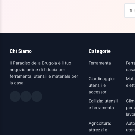
Chi Siamo
Categorie
Il Paradiso della Brugola è il tuo
Ferramenta
Ferr
negozio online di fiducia per
casa
ferramenta, utensili e materiale per
Giardinaggio:
Mate
la casa.
utensili e
elett
accessori
Edilizia: utensili
Clim
e ferramenta
per 
lavo
Agricoltura:
Auto
attrezzi e
utens