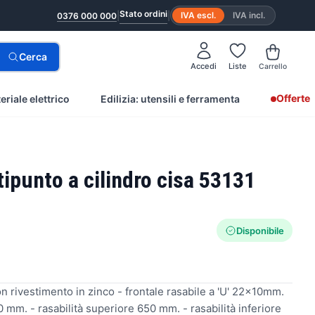
Stato ordini
|
|
IVA escl.
IVA incl.
0376 000 000
Cerca
Accedi
Liste
Carrello
Offerte
eriale elettrico
Edilizia: utensili e ferramenta
tipunto a cilindro cisa 53131
Disponibile
on rivestimento in zinco - frontale rasabile a 'U' 22x10mm.
0 mm. - rasabilità superiore 650 mm. - rasabilità inferiore