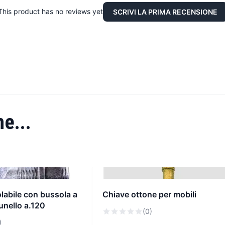
This product has no reviews yet
SCRIVI LA PRIMA RECENSIONE
e...
labile con bussola a
Chiave ottone per mobili
unello a.120
(0)
)