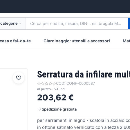
 categorie
Cerca per codice, misura, DIN... es. brugola M8 inox
casa e fai-da-te
Giardinaggio: utensili e accessori
Mat
Serratura da infilare mul
COD:
CONF-0000587
al pezzo · IVA incl.
203,62 €
Spedizione gratuita
per serramenti in legno - scatola in acciaio c
in ottone satinato verniciato con altezza 2,60