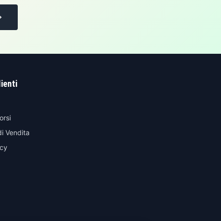
lienti
orsi
di Vendita
icy