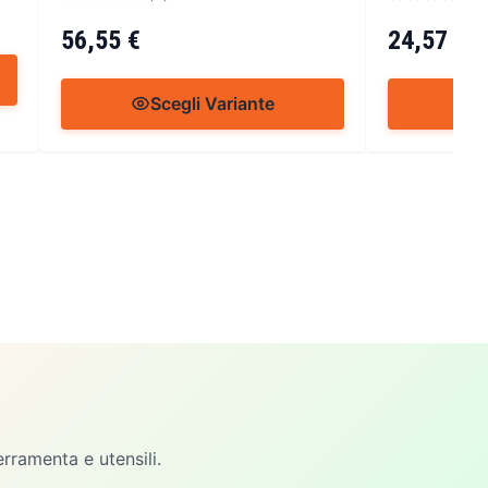
56,55 €
24,57 €
Scegli Variante
S
erramenta e utensili.