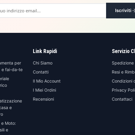
Iscriviti
Link Rapidi
Servizio C
amenta per
Chi Siamo
Spedizione
 e fai-da-te
Contatti
Resi e Rimb
riale
Il Mio Account
Condizioni 
rico
I Miei Ordini
Privacy Pol
Recensioni
Contattaci
atizzazione
casa e
ro
 e Moto:
ili e