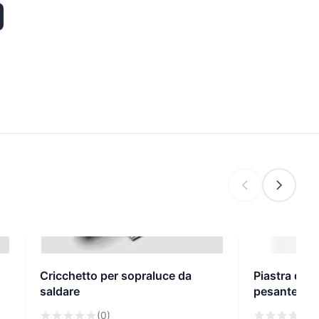
Cricchetto per sopraluce da
Piastra di r
saldare
pesante min
(0)
(