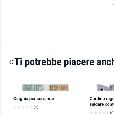
Ti potrebbe piacere anch
Cinghia per serrande
Cardine rego
saldare com
(0)
(0