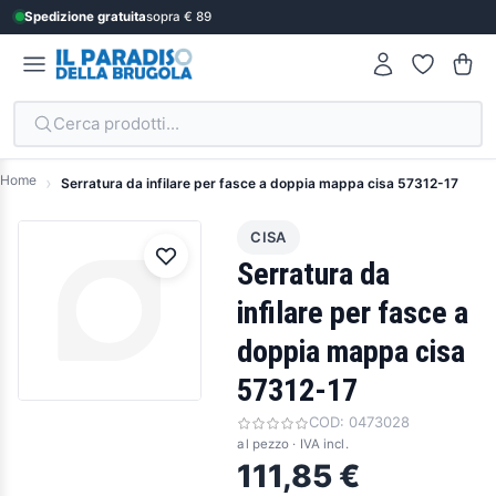
Spedizione gratuita
sopra € 89
Cerca prodotti...
Home
Serratura da infilare per fasce a doppia mappa cisa 57312-17
CISA
Serratura da
infilare per fasce a
doppia mappa cisa
57312-17
COD:
0473028
al pezzo · IVA incl.
111,85 €