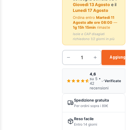
Giovedì 13 Agosto
e il
Lunedì 17 Agosto
Ordina entro
Martedì 11
Agosto alle ore 08:00
—
1g 15h 15min
rimaste
Isole e CAP disagiati
richiedono 1/2 giorni in più
Aggiungi a
4,6
su 5 •
Verificate
42
recensioni
Spedizione gratuita
Per ordini sopra i 89€
Reso facile
Entro 14 giorni