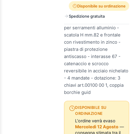
Disponibile su ordinazione
Spedizione gratuita
per serramenti alluminio -
scatola H mm.82 e frontale
con rivestimento in zinco -
piastra di protezione
antiscasso - interasse 67 -
catenaccio e scrocco
reversibile in acciaio nichelato
- 4 mandate - dotazione: 3
chiavi art.00100 00 1, coppia
borchie guid
DISPONIBILE SU
ORDINAZIONE
L'ordine verrà evaso
Mercoledì 12 Agosto
—
consegna stimata tra il