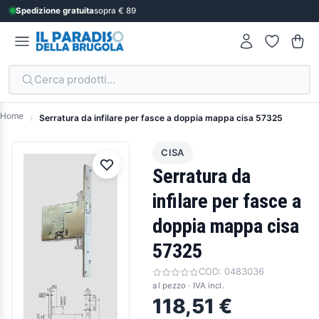
Spedizione gratuita
sopra € 89
Cerca prodotti...
Home
Serratura da infilare per fasce a doppia mappa cisa 57325
CISA
Serratura da
infilare per fasce a
doppia mappa cisa
57325
COD:
0483036
al pezzo · IVA incl.
118,51 €