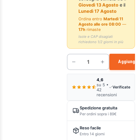
Giovedì 13 Agosto
e il
Lunedì 17 Agosto
Ordina entro
Martedì 11
Agosto alle ore 08:00
—
17h
rimaste
Isole e CAP disagiati
richiedono 1/2 giorni in più
Aggiungi a
4,6
su 5 •
Verificate
42
recensioni
Spedizione gratuita
Per ordini sopra i 89€
Reso facile
Entro 14 giorni