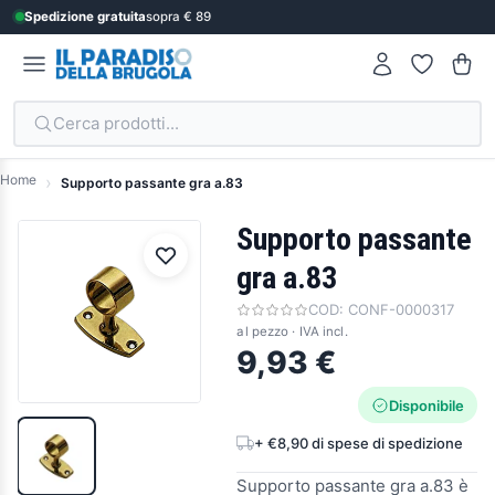
Spedizione gratuita
sopra € 89
Cerca prodotti...
Home
Supporto passante gra a.83
Supporto passante
gra a.83
COD:
CONF-0000317
al pezzo · IVA incl.
9,93 €
Disponibile
+ €8,90 di spese di spedizione
Supporto passante gra a.83 è