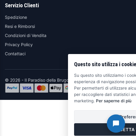
Servizio Clienti
Spedizione
Resi e Rimborsi
Condizioni di Vendita
Privacy Policy
Contattaci
Questo sito utilizza i cooki
Su questo sito utilizziamo i cooki
© 2026 - Il Paradiso della Brugola
esperienza di navigazione possib
Per permetterti di utilizzare alcu
per raccogliere dati statistici an
marketing.
Per saperne di più
Prefere
ACCETTA 