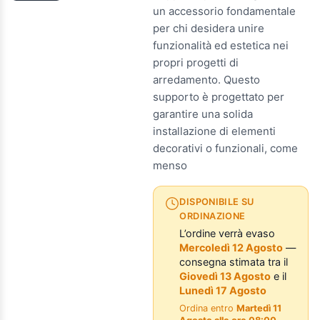
un accessorio fondamentale
per chi desidera unire
funzionalità ed estetica nei
propri progetti di
arredamento. Questo
supporto è progettato per
garantire una solida
installazione di elementi
decorativi o funzionali, come
menso
DISPONIBILE SU
ORDINAZIONE
L’ordine verrà evaso
Mercoledì 12 Agosto
—
consegna stimata tra il
Giovedì 13 Agosto
e il
Lunedì 17 Agosto
Ordina entro
Martedì 11