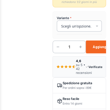
richiedono 1/2 giorni in più
Variante
Aggiungi a
4,6
su 5 •
Verificate
42
recensioni
Spedizione gratuita
Per ordini sopra i 89€
Reso facile
Entro 14 giorni