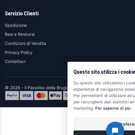
Servizio Clienti
Spedizione
Resi e Rimborsi
Condizioni di Vendita
Privacy Policy
Contattaci
Questo sito utilizza i cooki
Su questo sito utilizziamo i cooki
© 2026 - Il Paradiso della Brugola
esperienza di navigazione possib
Per permetterti di utilizzare alcu
per raccogliere dati statistici an
marketing.
Per saperne di più
Prefere