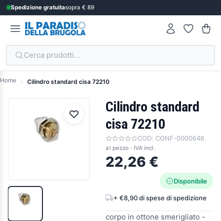
Spedizione gratuita
sopra € 89
Cerca prodotti...
Home
Cilindro standard cisa 72210
Cilindro standard
cisa 72210
COD:
CONF-0000646
al pezzo · IVA incl.
22,26 €
Disponibile
+ €8,90 di spese di spedizione
corpo in ottone smerigliato -