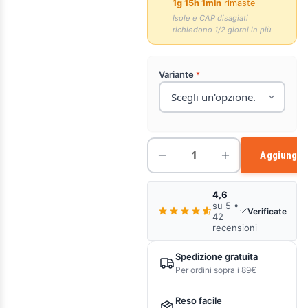
1g 15h 1min
rimaste
Isole e CAP disagiati
richiedono 1/2 giorni in più
Variante
Aggiungi a
4,6
su 5 •
Verificate
42
recensioni
Spedizione gratuita
Per ordini sopra i 89€
Reso facile