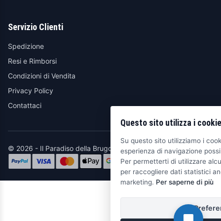
Servizio Clienti
Spedizione
Resi e Rimborsi
Condizioni di Vendita
Privacy Policy
Contattaci
Questo sito utilizza i cooki
Su questo sito utilizziamo i cooki
© 2026 - Il Paradiso della Brugola
esperienza di navigazione possib
Per permetterti di utilizzare alcu
per raccogliere dati statistici an
marketing.
Per saperne di più
Prefere