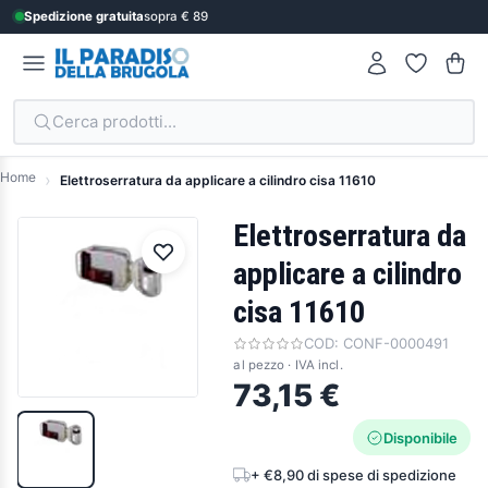
Spedizione gratuita
sopra € 89
Cerca prodotti...
Home
Elettroserratura da applicare a cilindro cisa 11610
Elettroserratura da
applicare a cilindro
cisa 11610
COD:
CONF-0000491
al pezzo · IVA incl.
73,15 €
Disponibile
+ €8,90 di spese di spedizione