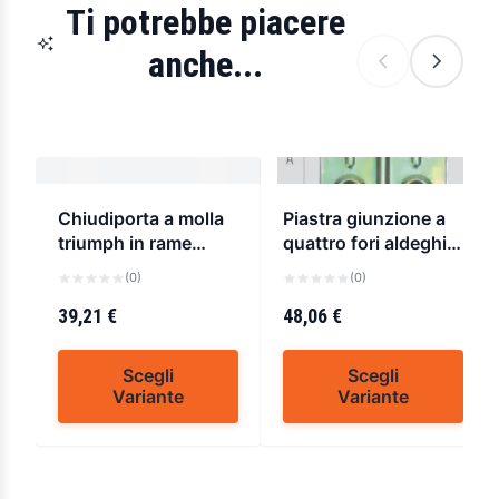
Ti potrebbe piacere
anche...
Chiudiporta a molla
Piastra giunzione a
triumph in rame
quattro fori aldeghi
a.115
a.160
(0)
(0)
39,21 €
48,06 €
Scegli
Scegli
Variante
Variante