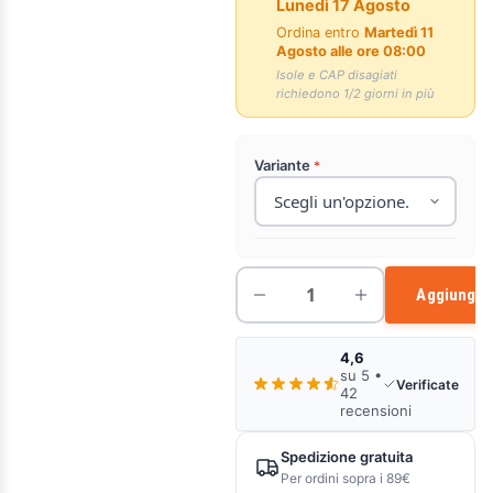
Lunedì 17 Agosto
Ordina entro
Martedì 11
Agosto alle ore 08:00
Isole e CAP disagiati
richiedono 1/2 giorni in più
Variante
Aggiungi a
4,6
su 5 •
Verificate
42
recensioni
Spedizione gratuita
Per ordini sopra i 89€