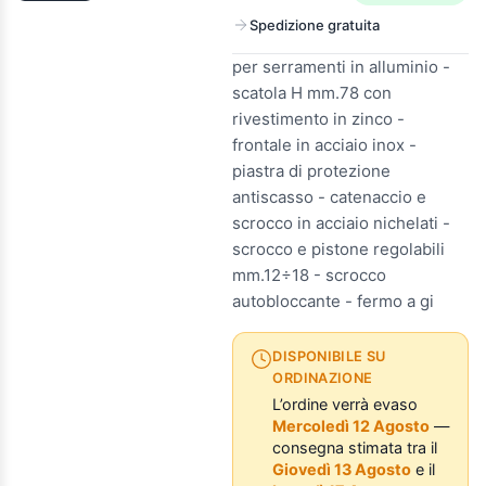
Spedizione gratuita
per serramenti in alluminio -
scatola H mm.78 con
rivestimento in zinco -
frontale in acciaio inox -
piastra di protezione
antiscasso - catenaccio e
scrocco in acciaio nichelati -
scrocco e pistone regolabili
mm.12÷18 - scrocco
autobloccante - fermo a gi
DISPONIBILE SU
ORDINAZIONE
L’ordine verrà evaso
Mercoledì 12 Agosto
—
consegna stimata tra il
Giovedì 13 Agosto
e il