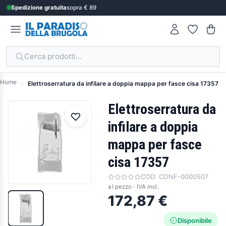
Spedizione gratuita
sopra € 89
Cerca prodotti...
Home
Elettroserratura da infilare a doppia mappa per fasce cisa 17357
Elettroserratura da
infilare a doppia
mappa per fasce
cisa 17357
COD:
CONF-0000507
al pezzo · IVA incl.
172,87 €
Disponibile