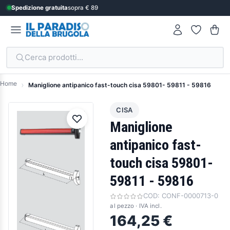
Spedizione gratuita
sopra € 89
Cerca prodotti...
Home
Maniglione antipanico fast-touch cisa 59801- 59811 - 59816
CISA
Maniglione
antipanico fast-
touch cisa 59801-
59811 - 59816
COD:
CONF-0000713-0
al pezzo · IVA incl.
164,25 €