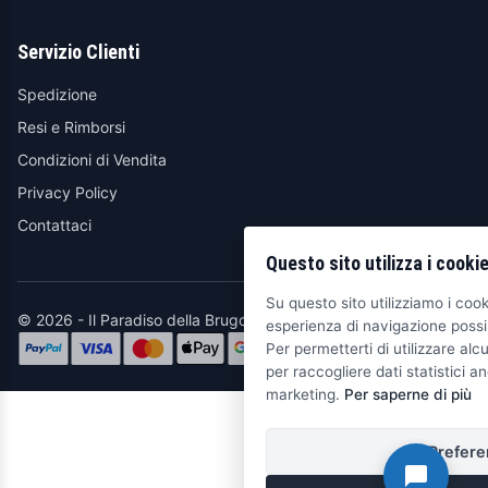
Servizio Clienti
Spedizione
Resi e Rimborsi
Condizioni di Vendita
Privacy Policy
Contattaci
Questo sito utilizza i cooki
Su questo sito utilizziamo i cooki
© 2026 - Il Paradiso della Brugola
esperienza di navigazione possib
Per permetterti di utilizzare alcu
per raccogliere dati statistici an
marketing.
Per saperne di più
Prefere