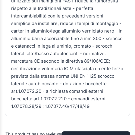
utilizzato sui maniglioni FAST riduce la rumorosità
rispetto alle tradizionali aste - perfetta
intercambiabilità con le precedenti versioni -
semplice da installare, riduce i tempi di montaggio -
carter in alluminio/lega alluminio verniciato nero - in
alluminio barra accorciabile fino a mm 300 - scrocco
e catenacci in lega alluminio, cromato - scrocchi
laterali alto/basso autobloccanti - normative:
marcatura CE secondo la direttiva 89/106/CEE;
certificazione volontaria ICIM rilasciata da ente terzo
prevista dalla stessa norma UNI EN 1125 scrocco
laterale autobloccante - dotazione bocchette
art.1.07072.20 - a richiesta comandi esterni:
bocchetta art.1.07072.21.0 - comandi esterni
1.07078.28/29 ; 1.07077.46/47/48/49
This product has no reviews