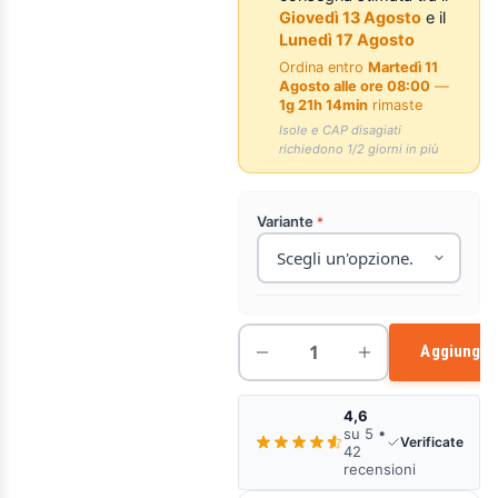
Giovedì 13 Agosto
e il
Lunedì 17 Agosto
Ordina entro
Martedì 11
Agosto alle ore 08:00
—
1g 21h 14min
rimaste
Isole e CAP disagiati
richiedono 1/2 giorni in più
Variante
Aggiungi a
4,6
su 5 •
Verificate
42
recensioni