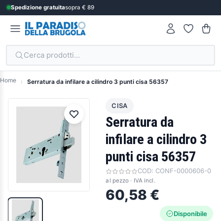
Spedizione gratuita
sopra € 89
Cerca prodotti...
Home
Serratura da infilare a cilindro 3 punti cisa 56357
CISA
Serratura da
infilare a cilindro 3
punti cisa 56357
COD:
CONF-0000606-0
al pezzo · IVA incl.
60,58 €
Disponibile