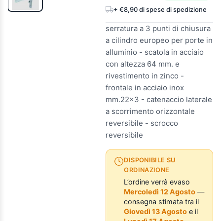
+ €8,90 di spese di spedizione
serratura a 3 punti di chiusura
a cilindro europeo per porte in
alluminio - scatola in acciaio
con altezza 64 mm. e
rivestimento in zinco -
frontale in acciaio inox
mm.22x3 - catenaccio laterale
a scorrimento orizzontale
reversibile - scrocco
reversibile
DISPONIBILE SU
ORDINAZIONE
L’ordine verrà evaso
Mercoledì 12 Agosto
—
consegna stimata tra il
Giovedì 13 Agosto
e il