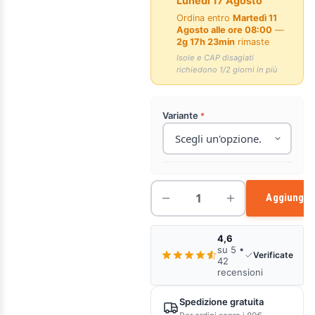
Lunedì 17 Agosto
Ordina entro
Martedì 11
Agosto alle ore 08:00
—
2g 17h 23min
rimaste
Isole e CAP disagiati
richiedono 1/2 giorni in più
Variante
Aggiungi a
4,6
su 5 •
Verificate
42
recensioni
Spedizione gratuita