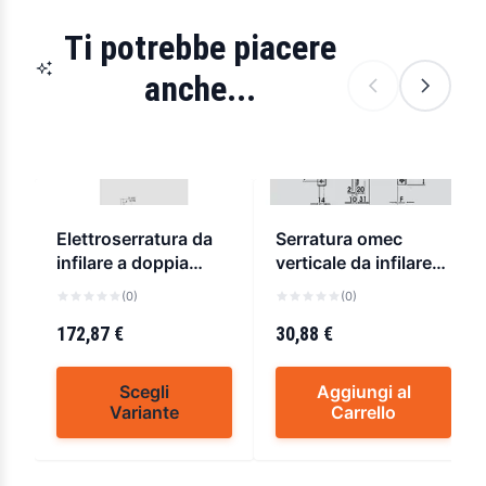
Ti potrebbe piacere
anche...
Elettroserratura da
Serratura omec
infilare a doppia
verticale da infilare
mappa per fasce cisa
art.330
(0)
(0)
17357
172,87 €
30,88 €
Scegli
Aggiungi al
Variante
Carrello