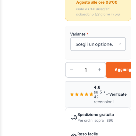
Agosto alle ore 08:00
Isole e CAP disagiati
richiedono 1/2 giorni in più
Variante
Aggiungi a
4,6
su 5 •
Verificate
42
recensioni
Spedizione gratuita
Per ordini sopra i 89€
Reso facile