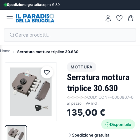
Spedizione gratuita
sopra € 89
Cerca prodotti...
Home
Serratura mottura triplice 30.630
MOTTURA
Serratura mottura
triplice 30.630
COD:
CONF-0000867-0
al pezzo · IVA incl.
135,00 €
Disponibile
Spedizione gratuita