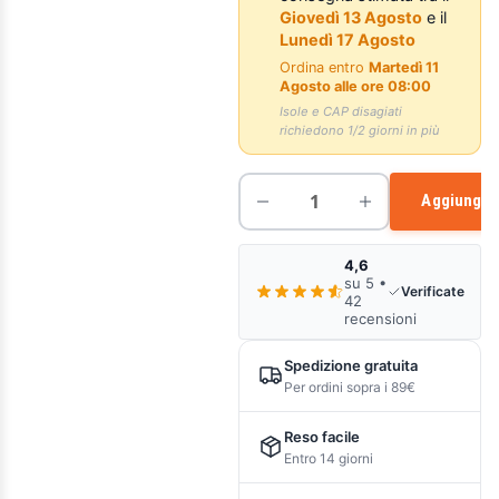
Giovedì 13 Agosto
e il
Lunedì 17 Agosto
Ordina entro
Martedì 11
Agosto alle ore 08:00
Isole e CAP disagiati
richiedono 1/2 giorni in più
Aggiungi a
4,6
su 5 •
Verificate
42
recensioni
Spedizione gratuita
Per ordini sopra i 89€
Reso facile
Entro 14 giorni