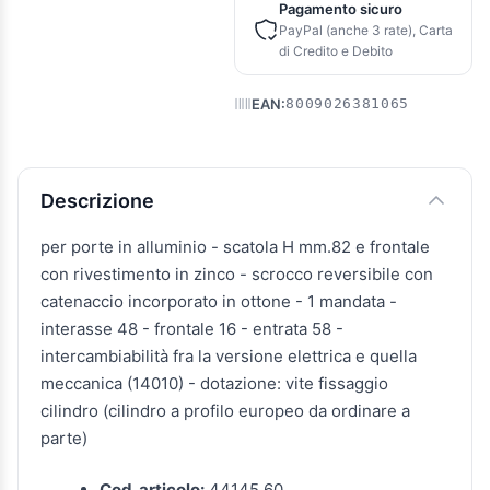
Pagamento sicuro
PayPal (anche 3 rate), Carta
di Credito e Debito
EAN:
8009026381065
Descrizione e caratteristiche
Descrizione
per porte in alluminio - scatola H mm.82 e frontale
con rivestimento in zinco - scrocco reversibile con
catenaccio incorporato in ottone - 1 mandata -
interasse 48 - frontale 16 - entrata 58 -
intercambiabilità fra la versione elettrica e quella
meccanica (14010) - dotazione: vite fissaggio
cilindro (cilindro a profilo europeo da ordinare a
parte)
Cod. articolo:
44145 60