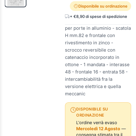
Disponibile su ordinazione
+ €8,90 di spese di spedizione
per porte in alluminio - scatola
H mm.82 e frontale con
rivestimento in zinco -
scrocco reversibile con
catenaccio incorporato in
ottone - 1 mandata - interasse
48 - frontale 16 - entrata 58 -
intercambiabilità fra la
versione elettrica e quella
meccanic
DISPONIBILE SU
ORDINAZIONE
L'ordine verrà evaso
Mercoledì 12 Agosto
—
consegna stimata tra il