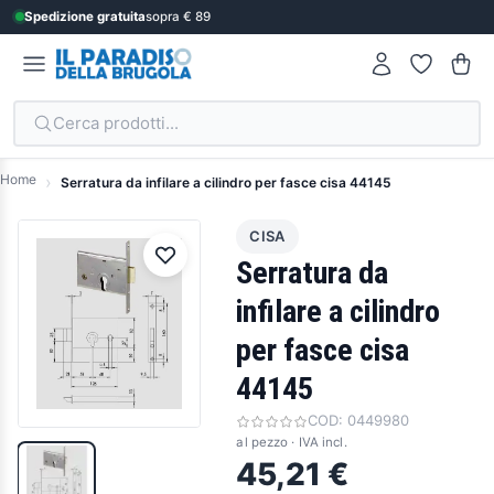
Spedizione gratuita
sopra € 89
Cerca prodotti...
Home
Serratura da infilare a cilindro per fasce cisa 44145
CISA
Serratura da
infilare a cilindro
per fasce cisa
44145
COD:
0449980
al pezzo · IVA incl.
45,21 €