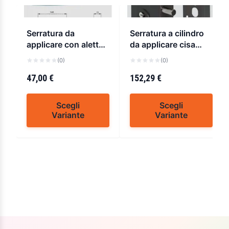
Serratura da
Serratura a cilindro
applicare con aletta
da applicare cisa
iseo
56162
(0)
(0)
47,00 €
152,29 €
Scegli
Scegli
Variante
Variante