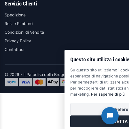
Servizio Clienti
Spedizione
Resi e Rimborsi
Condizioni di Vendita
Privacy Policy
Contattaci
Questo sito utilizza i cooki
Su questo sito utilizziamo i cooki
© 2026 - Il Paradiso della Brugola
esperienza di navigazione possib
Per permetterti di utilizzare alcu
per raccogliere dati statistici an
marketing.
Per saperne di più
Prefere
ACCETTA 