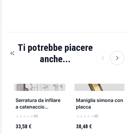
Ti potrebbe piacere
anche...
Serratura da infilare
Maniglia simona con
a catenaccio
placca
basculante, a
(0)
(0)
cilindro per montanti
cisa 46215
33,58 €
38,48 €