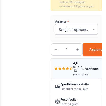
Isole e CAP disagiati
richiedono 1/2 giorni in più
Variante
Aggiungi a
4,6
su 5 •
Verificate
42
recensioni
Spedizione gratuita
Per ordini sopra i 89€
Reso facile
Entro 14 giorni