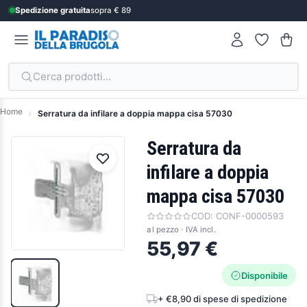
Spedizione gratuita
sopra € 89
Cerca prodotti...
Home
Serratura da infilare a doppia mappa cisa 57030
Serratura da
infilare a doppia
mappa cisa 57030
COD:
CONF-0000593
al pezzo · IVA incl.
55,97 €
Disponibile
+ €8,90 di spese di spedizione