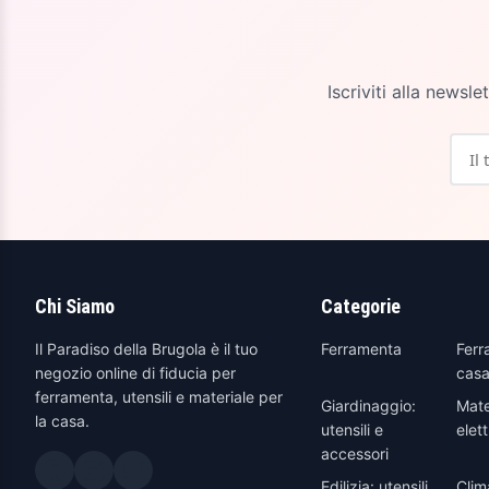
Iscriviti alla newsl
Chi Siamo
Categorie
Il Paradiso della Brugola è il tuo
Ferramenta
Ferr
negozio online di fiducia per
casa
ferramenta, utensili e materiale per
Giardinaggio:
Mate
la casa.
utensili e
elett
accessori
Edilizia: utensili
Clim