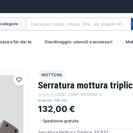
 categorie
Cerca per codice, misura, DIN... es. brugola M8 inox
casa e fai-da-te
Giardinaggio: utensili e accessori
Mat
MOTTURA
Serratura mottura tripli
COD:
CONF-0000868-0
al pezzo · IVA incl.
132,00 €
Spedizione gratuita
Serratura Mottura Triplice 30.631