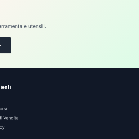
erramenta e utensili.
lienti
orsi
di Vendita
icy