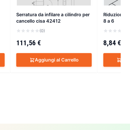
Serratura da infilare a cilindro per
Riduzioni pe
cancello cisa 42412
8 a 6
(0)
(
111,56 €
8,84 €
Aggiungi al Carrello
Agg