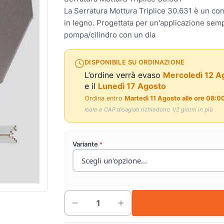
La Serratura Mottura Triplice 30.631 è un co
in legno. Progettata per un'applicazione semp
pompa/cilindro con un dia
DISPONIBILE SU ORDINAZIONE
L’ordine verrà evaso
Mercoledì 12 A
e il
Lunedì 17 Agosto
Ordina entro
Martedì 11 Agosto alle ore 08:0
Isole e CAP disagiati richiedono 1/2 giorni in più
Variante