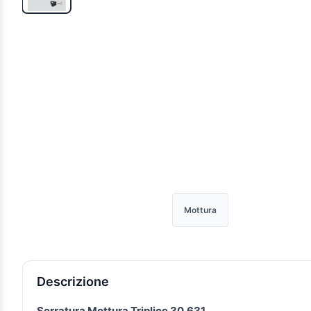
Mottura
Descrizione e caratteristiche
Descrizione
Serratura Mottura Triplice 30.631