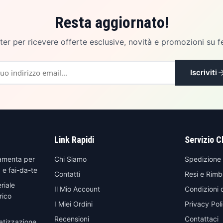
Resta aggiornato!
etter per ricevere offerte esclusive, novità e promozioni su f
Iscriviti
Link Rapidi
Servizio C
amenta per
Chi Siamo
Spedizione
 e fai-da-te
Contatti
Resi e Rimb
riale
Il Mio Account
Condizioni 
rico
I Miei Ordini
Privacy Pol
Recensioni
Contattaci
atizzazione