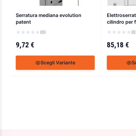
Serratura mediana evolution
Elettroserrat
patent
cilindro per
(0)
(0
9,72 €
85,18 €
Scegli Variante
S