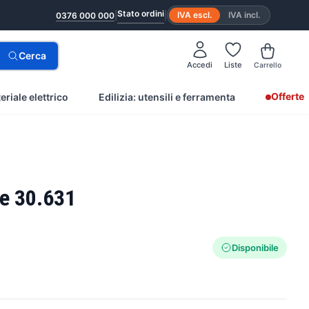
Stato ordini
|
|
IVA escl.
IVA incl.
0376 000 000
Cerca
Accedi
Liste
Carrello
Offerte
eriale elettrico
Edilizia: utensili e ferramenta
ce 30.631
Disponibile