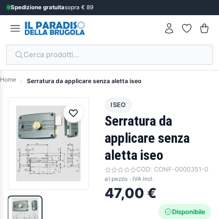
Spedizione gratuita
sopra € 89
Cerca prodotti...
Home
Serratura da applicare senza aletta iseo
ISEO
Serratura da
applicare senza
aletta iseo
COD:
CONF-0000351-0
al pezzo · IVA incl.
47,00 €
Disponibile