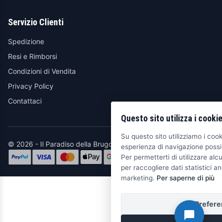
Servizio Clienti
Spedizione
Resi e Rimborsi
Condizioni di Vendita
Privacy Policy
Contattaci
Questo sito utilizza i cooki
Su questo sito utilizziamo i cooki
© 2026 - Il Paradiso della Brugola
esperienza di navigazione possib
Per permetterti di utilizzare alcu
per raccogliere dati statistici an
marketing.
Per saperne di più
Prefere