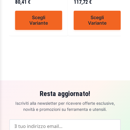
80,41 €
cisa 16225
117,72 €
Scegli
Scegli
Variante
Variante
Resta aggiornato!
Iscriviti alla newsletter per ricevere offerte esclusive,
novità e promozioni su ferramenta e utensili.