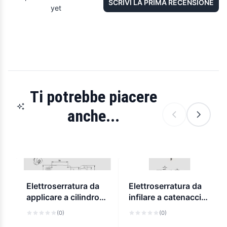
SCRIVI LA PRIMA RECENSIONE
yet
Ti potrebbe piacere
anche...
Elettroserratura da
Elettroserratura da
applicare a cilindro
infilare a catenaccio
cisa 11630
basculante, a
(0)
(0)
cilindro per montanti