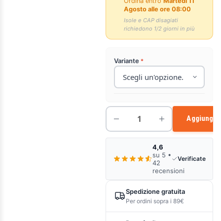
Ordina entro
Martedì 11
Agosto alle ore 08:00
Isole e CAP disagiati
richiedono 1/2 giorni in più
Variante
Aggiungi a
4,6
su 5 •
Verificate
42
recensioni
Spedizione gratuita
Per ordini sopra i 89€