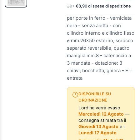
+ €8,90 di spese di spedizione
per porte in ferro - verniciata
nera - senza aletta - con
cilindro interno e cilindro fisso
ø mm.26x50 esterno, scrocco
separato reversibile, quadro
maniglia mm.8 - catenaccio a
3 mandate - dotazione: 3
chiavi, bocchetta, ghiera - E =
entrata
DISPONIBILE SU
ORDINAZIONE
L’ordine verrà evaso
Mercoledì 12 Agosto
—
consegna stimata tra il
Giovedì 13 Agosto
e il
Lunedì 17 Agosto